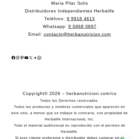
Maria Pilar Solis
Distribuidores Independientes Herbalife
Teléfono:
9 9918 4613
Whatsapp:
9 5868 0897
Email:
contacto@herbanutricion.com
Facebook
Instagram
Pinterest
YouTube
X
Telegram
WhatsApp
Copyright© 2026 – herbanutricion.com/co
Todos los Derechos reservados.
Todos los productos y nombres comerciales que aparecen en
este sitio, a menos que se indique lo contrario, son propiedad de
Herbalife Internacional, Inc.
Todo el material audiovisual es reproducido con el permiso de
Herbalife.
Si eres cliente preferente o distribuidor debes comprar en el