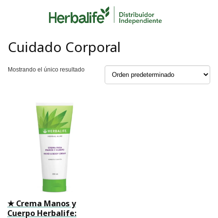
Skip
to
content
Cuidado Corporal
Mostrando el único resultado
★ Crema Manos y
Cuerpo Herbalife: