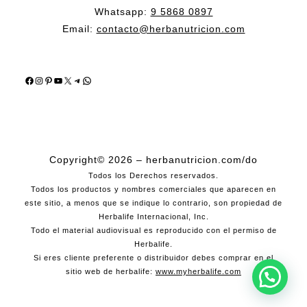
Whatsapp:
9 5868 0897
Email:
contacto@herbanutricion.com
Facebook
Instagram
Pinterest
YouTube
X
Telegram
WhatsApp
Copyright© 2026 – herbanutricion.com/do
Todos los Derechos reservados.
Todos los productos y nombres comerciales que aparecen en
este sitio, a menos que se indique lo contrario, son propiedad de
Herbalife Internacional, Inc.
Todo el material audiovisual es reproducido con el permiso de
Herbalife.
Si eres cliente preferente o distribuidor debes comprar en el
sitio web de herbalife:
www.myherbalife.com