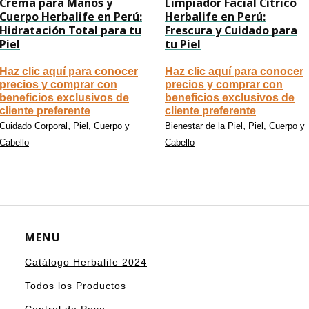
Crema para Manos y
Limpiador Facial Cítrico
Cuerpo Herbalife en Perú:
Herbalife en Perú:
Hidratación Total para tu
Frescura y Cuidado para
Piel
tu Piel
Haz clic aquí para conocer
Haz clic aquí para conocer
precios y comprar con
precios y comprar con
beneficios exclusivos de
beneficios exclusivos de
cliente preferente
cliente preferente
,
,
Cuidado Corporal
Piel, Cuerpo y
Bienestar de la Piel
Piel, Cuerpo y
Cabello
Cabello
MENU
Catálogo Herbalife 2024
Todos los Productos