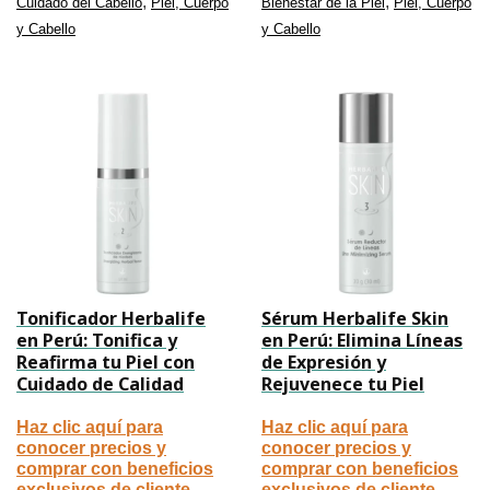
,
,
Cuidado del Cabello
Piel, Cuerpo
Bienestar de la Piel
Piel, Cuerpo
y Cabello
y Cabello
Tonificador Herbalife
Sérum Herbalife Skin
en Perú: Tonifica y
en Perú: Elimina Líneas
Reafirma tu Piel con
de Expresión y
Cuidado de Calidad
Rejuvenece tu Piel
Haz clic aquí para
Haz clic aquí para
conocer precios y
conocer precios y
comprar con beneficios
comprar con beneficios
exclusivos de cliente
exclusivos de cliente