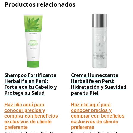
Productos relacionados
Shampoo Fortificante
Crema Humectante
Herbalife en Perú:
Herbalife en Perú:
Fortalece tu Cabello y
Hidratación y Suavidad
Protege su Salud
para tu Piel
Haz clic aquí para
Haz clic aquí para
conocer precios y
conocer precios y
comprar con beneficios
comprar con beneficios
exclusivos de cliente
exclusivos de cliente
preferente
preferente