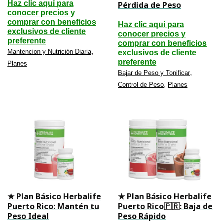
Haz clic aquí para
Pérdida de Peso
conocer precios y
comprar con beneficios
Haz clic aquí para
exclusivos de cliente
conocer precios y
preferente
comprar con beneficios
,
Mantencion y Nutrición Diaria
exclusivos de cliente
preferente
Planes
,
Bajar de Peso y Tonificar
,
Control de Peso
Planes
★ Plan Básico Herbalife
★ Plan Básico Herbalife
Puerto Rico: Mantén tu
Puerto Rico🇵🇷: Baja de
Peso Ideal
Peso Rápido