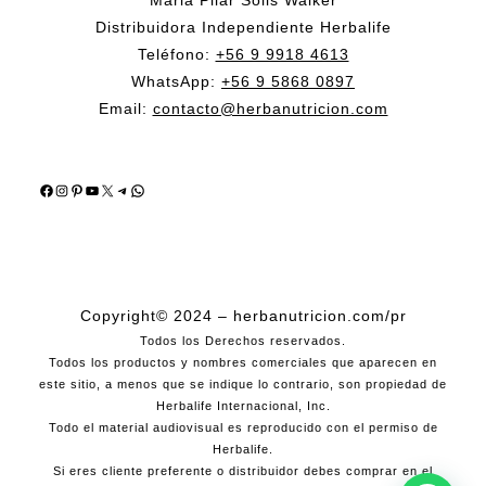
Distribuidora Independiente Herbalife
Teléfono:
+56 9 9918 4613
WhatsApp:
+56 9 5868 0897
Email:
contacto@herbanutricion.com
Facebook
Instagram
Pinterest
YouTube
X
Telegram
WhatsApp
Copyright© 2024 – herbanutricion.com/pr
Todos los Derechos reservados.
Todos los productos y nombres comerciales que aparecen en
este sitio, a menos que se indique lo contrario, son propiedad de
Herbalife Internacional, Inc.
Todo el material audiovisual es reproducido con el permiso de
Herbalife.
Si eres cliente preferente o distribuidor debes comprar en el