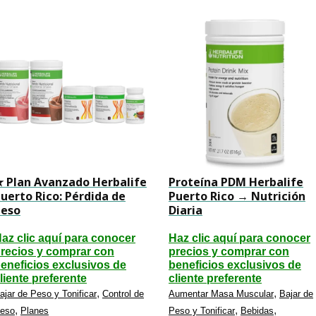
 Plan Avanzado Herbalife
Proteína PDM Herbalife
uerto Rico: Pérdida de
Puerto Rico → Nutrición
Peso
Diaria
az clic aquí para conocer
Haz clic aquí para conocer
recios y comprar con
precios y comprar con
eneficios exclusivos de
beneficios exclusivos de
liente preferente
cliente preferente
,
,
ajar de Peso y Tonificar
Control de
Aumentar Masa Muscular
Bajar de
,
,
,
eso
Planes
Peso y Tonificar
Bebidas