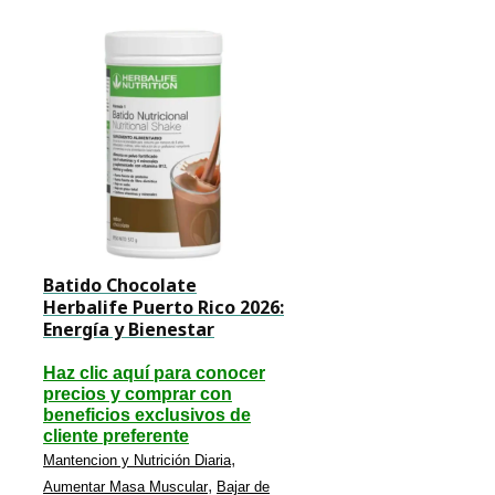
Batido Chocolate
Herbalife Puerto Rico 2026:
Energía y Bienestar
Haz clic aquí para conocer
precios y comprar con
beneficios exclusivos de
cliente preferente
,
Mantencion y Nutrición Diaria
,
Aumentar Masa Muscular
Bajar de