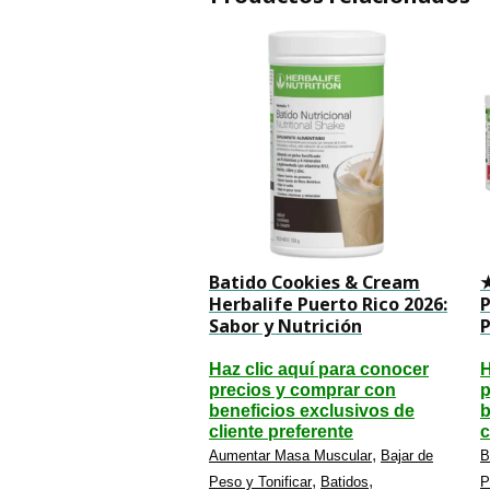
Batido Cookies & Cream
★
Herbalife Puerto Rico 2026:
P
Sabor y Nutrición
Haz clic aquí para conocer
H
precios y comprar con
p
beneficios exclusivos de
b
cliente preferente
c
,
Aumentar Masa Muscular
Bajar de
B
,
,
Peso y Tonificar
Batidos
P