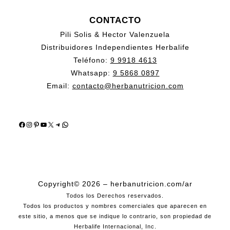
CONTACTO
Pili Solis & Hector Valenzuela
Distribuidores Independientes Herbalife
Teléfono:
9 9918 4613
Whatsapp:
9 5868 0897
Email:
contacto@herbanutricion.com
Facebook
Instagram
Pinterest
YouTube
X
Telegram
WhatsApp
Copyright© 2026 – herbanutricion.com/ar
Todos los Derechos reservados.
Todos los productos y nombres comerciales que aparecen en
este sitio, a menos que se indique lo contrario, son propiedad de
Herbalife Internacional, Inc.