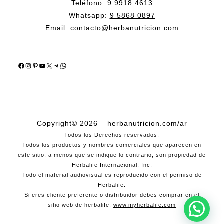
Teléfono:
9 9918 4613
Whatsapp:
9 5868 0897
Email:
contacto@herbanutricion.com
Facebook
Instagram
Pinterest
YouTube
X
Telegram
WhatsApp
Copyright© 2026 – herbanutricion.com/ar
Todos los Derechos reservados.
Todos los productos y nombres comerciales que aparecen en
este sitio, a menos que se indique lo contrario, son propiedad de
Herbalife Internacional, Inc.
Todo el material audiovisual es reproducido con el permiso de
Herbalife.
Si eres cliente preferente o distribuidor debes comprar en el
sitio web de herbalife:
www.myherbalife.com