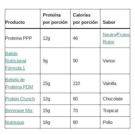
Proteína
Calorías
Producto
por porción
por porción
Sabor
Neutro
/
Frutos
Proteína PPP
12g
46
Rojos
Batido
Nutricional
9g
90
Varios
Fórmula 1
Bebida de
15g
110
Vainilla
Proteína PDM
Protein Crunch
12g
80
Chocolate
Beverage Mix
15g
70
Tropical
Nutrisoup
16g
80
Pollo