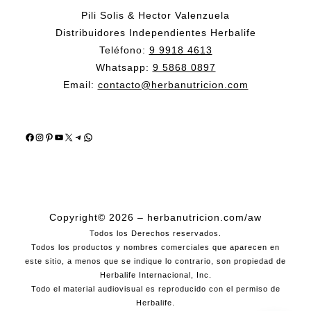
Pili Solis & Hector Valenzuela
Distribuidores Independientes Herbalife
Teléfono:
9 9918 4613
Whatsapp:
9 5868 0897
Email:
contacto@herbanutricion.com
Facebook
Instagram
Pinterest
YouTube
X
Telegram
WhatsApp
Copyright© 2026 – herbanutricion.com/aw
Todos los Derechos reservados.
Todos los productos y nombres comerciales que aparecen en
este sitio, a menos que se indique lo contrario, son propiedad de
Herbalife Internacional, Inc.
Todo el material audiovisual es reproducido con el permiso de
Herbalife.