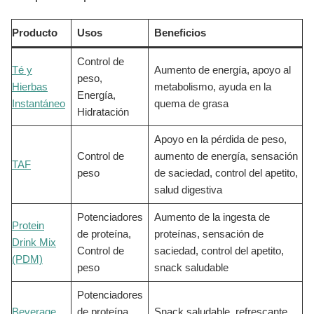
Producto
Usos
Beneficios
Control de
Té y
Aumento de energía, apoyo al
peso,
Hierbas
metabolismo, ayuda en la
Energía,
Instantáneo
quema de grasa
Hidratación
Apoyo en la pérdida de peso,
Control de
aumento de energía, sensación
TAF
peso
de saciedad, control del apetito,
salud digestiva
Potenciadores
Aumento de la ingesta de
Protein
de proteína,
proteínas, sensación de
Drink Mix
Control de
saciedad, control del apetito,
(PDM)
peso
snack saludable
Potenciadores
Beverage
de proteína,
Snack saludable, refrescante,