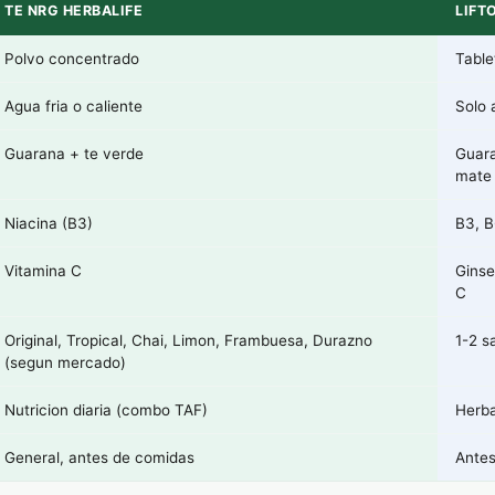
TE NRG HERBALIFE
LIFT
Polvo concentrado
Table
Agua fria o caliente
Solo 
Guarana + te verde
Guara
mate
Niacina (B3)
B3, B
Vitamina C
Ginse
C
Original, Tropical, Chai, Limon, Frambuesa, Durazno
1-2 s
(segun mercado)
Nutricion diaria (combo TAF)
Herba
General, antes de comidas
Antes