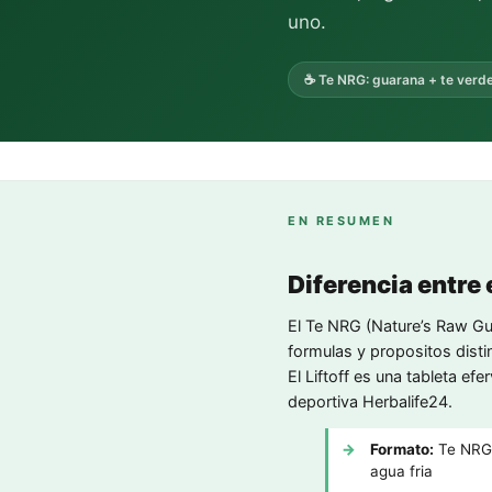
uno.
☕ Te NRG: guarana + te verd
EN RESUMEN
Diferencia entre e
El Te NRG (Nature’s Raw Guar
formulas y propositos disti
El Liftoff es una tableta ef
deportiva Herbalife24.
Formato:
Te NRG =
agua fria