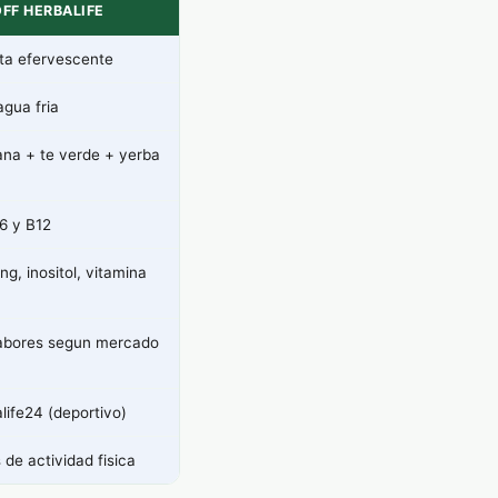
OFF HERBALIFE
ta efervescente
agua fria
na + te verde + yerba
6 y B12
ng, inositol, vitamina
abores segun mercado
life24 (deportivo)
 de actividad fisica