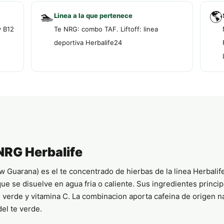
🏊
🌎
Linea a la que pertenece
y B12
Te NRG: combo TAF. Liftoff: linea
deportiva Herbalife24
 NRG Herbalife
w Guarana) es el te concentrado de hierbas de la linea Herbalif
ue se disuelve en agua fria o caliente. Sus ingredientes princi
e verde y vitamina C. La combinacion aporta cafeina de origen na
el te verde.