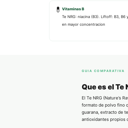
💊
Vitaminas B
Te NRG: niacina (B3). Liftoff: B3, B6 
en mayor concentracion
GUIA COMPARATIVA
Que es el Te
El Te NRG (Nature’s Ra
formato de polvo fino q
guarana, extracto de t
antioxidantes propios d