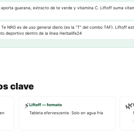
porta guarana, extracto de te verde y vitamina C. Liftoff suma vita
Te NRG es de uso general diario (es la “T” del combo TAF). Liftoff es
nto deportivo dentro de la linea Herbalife24
os clave
⚡
🌿
Liftoff — formato
 en
Tableta efervescente. Solo en agua fria