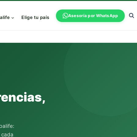
Asesoría por WhatsApp
alife
Elige tu país
rencias,
alife:
o cada