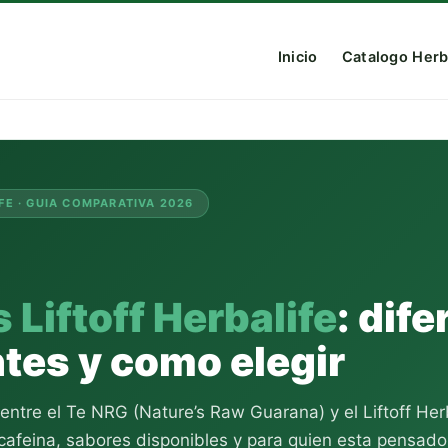
Inicio
Catalogo Herb
FE · GUIA COMPARATIVA 2026
 Liftoff Herbalife
: dife
tes y como elegir
ntre el Te NRG (Nature’s Raw Guarana) y el Liftoff Herb
 cafeina, sabores disponibles y para quien esta pensad