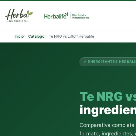
Saltar
al
contenido
Inicio
Catalogo
Te NRG vs Liftoff Herbalife
⚡ ENERGIZANTES HERBALI
Te NRG vs
ingredien
Comparativa completa e
formato, ingredientes,