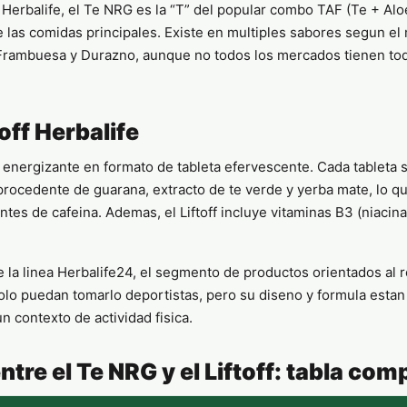
Herbalife, el Te NRG es la “T” del popular combo TAF (Te + Aloe
 las comidas principales. Existe en multiples sabores segun el 
, Frambuesa y Durazno, aunque no todos los mercados tienen to
toff Herbalife
a energizante en formato de tableta efervescente. Cada tableta s
procedente de guarana, extracto de te verde y yerba mate, lo qu
es de cafeina. Ademas, el Liftoff incluye vitaminas B3 (niacina)
de la linea Herbalife24, el segmento de productos orientados al
solo puedan tomarlo deportistas, pero su diseno y formula esta
n contexto de actividad fisica.
ntre el Te NRG y el Liftoff: tabla com