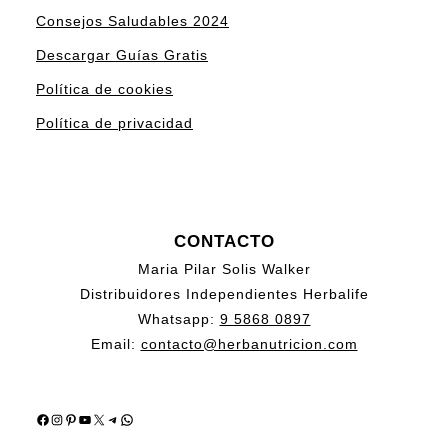
Consejos Saludables 2024
Descargar Guías Gratis
Política de cookies
Política de privacidad
CONTACTO
Maria Pilar Solis Walker
Distribuidores Independientes Herbalife
Whatsapp:
9 5868 0897
Email:
contacto@herbanutricion.com
Facebook
Instagram
Pinterest
YouTube
X
Telegram
WhatsApp