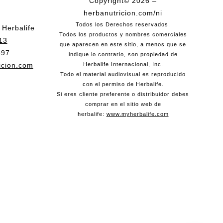
Copyright© 2026 –
herbanutricion.com/ni
Todos los Derechos reservados.
 Herbalife
Todos los productos y nombres comerciales
13
que aparecen en este sitio, a menos que se
897
indique lo contrario, son propiedad de
icion.com
Herbalife Internacional, Inc.
Todo el material audiovisual es reproducido
con el permiso de Herbalife.
Si eres cliente preferente o distribuidor debes
comprar en el sitio web de
herbalife:
www.myherbalife.com