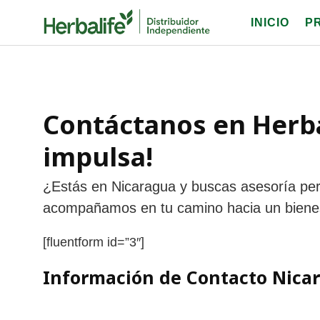
Skip
INICIO
P
to
content
Contáctanos en Herba
impulsa!
¿Estás en Nicaragua y buscas asesoría per
acompañamos en tu camino hacia un bienest
[fluentform id=”3″]
Información de Contacto Nica