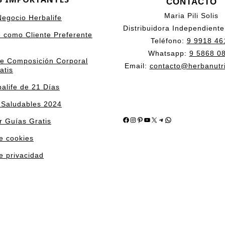
CONTACTO
Maria Pili Solis
 Negocio Herbalife
Distribuidora Independiente
e como Cliente Preferente
Teléfono:
9 9918 46
Whatsapp:
9 5868 0
de Composición Corporal
Email:
contacto@herbanutr
atis
alife de 21 Días
 Saludables 2024
Facebook
Instagram
Pinterest
YouTube
X
Telegram
WhatsApp
r Guías Gratis
de cookies
de privacidad