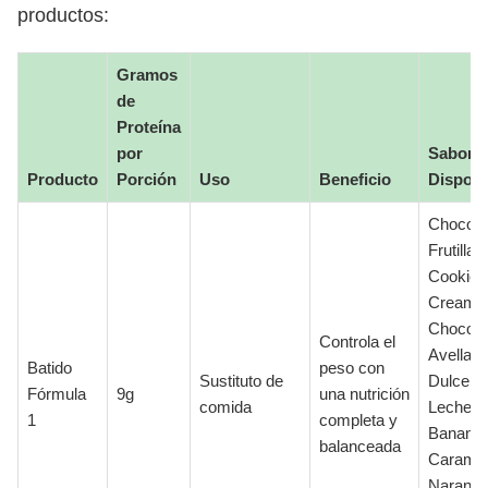
productos:
Gramos
de
Proteína
por
Sabore
Producto
Porción
Uso
Beneficio
Disponi
Chocola
Frutilla,
Cookies
Cream,
Choco
Controla el
Avellana
Batido
peso con
Sustituto de
Dulce d
Fórmula
9g
una nutrición
comida
Leche,
1
completa y
Banana
balanceada
Caramel
Naranja