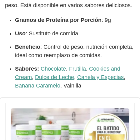
peso. Está disponible en varios sabores deliciosos.
Gramos de Proteína por Porción
: 9g
Uso
: Sustituto de comida
Beneficio
: Control de peso, nutrición completa,
ideal como reemplazo de comidas.
Sabores:
Chocolate
,
Frutilla
,
Cookies and
Cream
,
Dulce de Leche
,
Canela y Especias
,
Banana Caramelo
. Vainilla