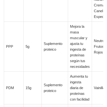
Crema,
Canela 
Especia
Mejora la
masa
muscular y
Neutro,
Suplemento
ajusta tu
PPP
5g
Frutos
proteico
ingesta de
Rojos
proteínas
según tus
necesidades
Aumenta tu
ingesta
Suplemento
PDM
15g
diaria de
Vainilla
proteico
proteínas
con facilidad