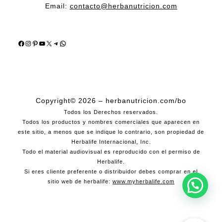
Email:
contacto@herbanutricion.com
Facebook
Instagram
Pinterest
YouTube
X
Telegram
WhatsApp
Copyright© 2026 – herbanutricion.com/bo
Todos los Derechos reservados.
Todos los productos y nombres comerciales que aparecen en
este sitio, a menos que se indique lo contrario, son propiedad de
Herbalife Internacional, Inc.
Todo el material audiovisual es reproducido con el permiso de
Herbalife.
Si eres cliente preferente o distribuidor debes comprar en el
sitio web de herbalife:
www.myherbalife.com