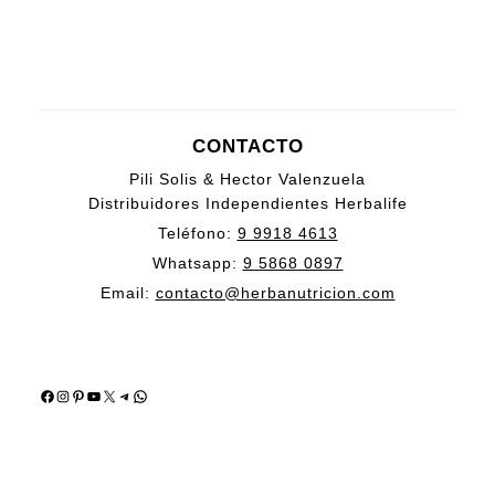
CONTACTO
Pili Solis & Hector Valenzuela
Distribuidores Independientes Herbalife
Teléfono:
9 9918 4613
Whatsapp:
9 5868 0897
Email:
contacto@herbanutricion.com
Facebook
Instagram
Pinterest
YouTube
X
Telegram
WhatsApp