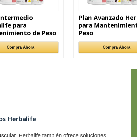
Intermedio
Plan Avanzado Her
life para
para Mantenimien
enimiento de Peso
Peso
Compra Ahora
Compra Ahora
s Herbalife
cular, Herbalife también ofrece soluciones