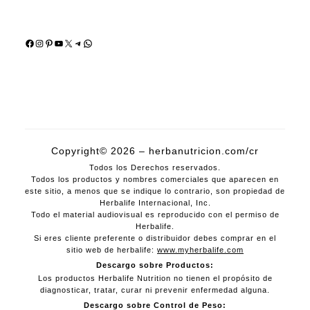
Facebook
Instagram
Pinterest
YouTube
X
Telegram
WhatsApp
Copyright© 2026 – herbanutricion.com/cr
Todos los Derechos reservados.
Todos los productos y nombres comerciales que aparecen en
este sitio, a menos que se indique lo contrario, son propiedad de
Herbalife Internacional, Inc.
Todo el material audiovisual es reproducido con el permiso de
Herbalife.
Si eres cliente preferente o distribuidor debes comprar en el
sitio web de herbalife:
www.myherbalife.com
Descargo sobre Productos:
Los productos Herbalife Nutrition no tienen el propósito de
diagnosticar, tratar, curar ni prevenir enfermedad alguna.
Descargo sobre Control de Peso: