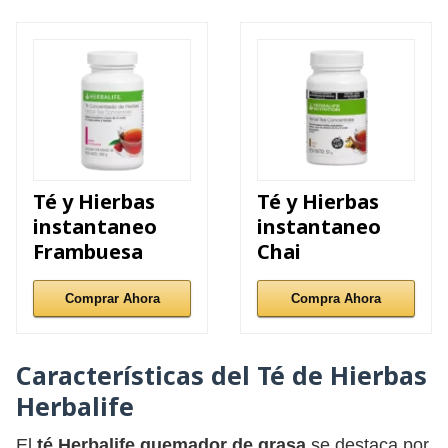
Té y Hierbas
Té y Hierbas
instantaneo
instantaneo
Frambuesa
Chai
Comprar Ahora
Compra Ahora
Características del Té de Hierbas
Herbalife
El
té Herbalife quemador de grasa
se destaca por