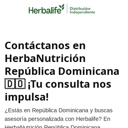
Skip
to
content
Contáctanos en
HerbaNutrición
República Dominicana
🇩🇴 ¡Tu consulta nos
impulsa!
¿Estás en República Dominicana y buscas
asesoría personalizada con Herbalife? En
HerbaNutrición República Dominicana