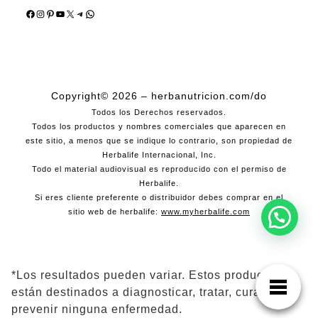
Facebook
Instagram
Pinterest
YouTube
X
Telegram
WhatsApp
Copyright© 2026 – herbanutricion.com/do
Todos los Derechos reservados.
Todos los productos y nombres comerciales que aparecen en
este sitio, a menos que se indique lo contrario, son propiedad de
Herbalife Internacional, Inc.
Todo el material audiovisual es reproducido con el permiso de
Herbalife.
Si eres cliente preferente o distribuidor debes comprar en el
sitio web de herbalife:
www.myherbalife.com
*Los resultados pueden variar. Estos productos no
están destinados a diagnosticar, tratar, curar ni
prevenir ninguna enfermedad.