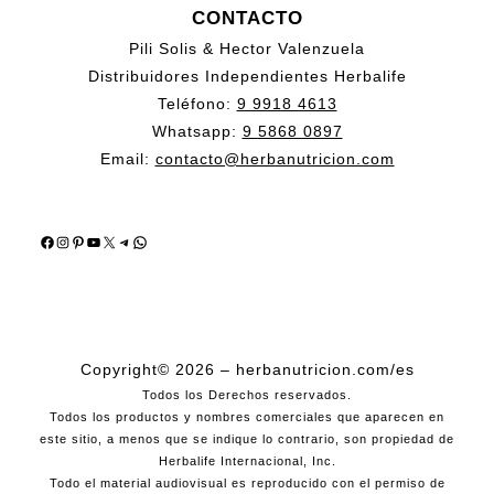
CONTACTO
Pili Solis & Hector Valenzuela
Distribuidores Independientes Herbalife
Teléfono:
9 9918 4613
Whatsapp:
9 5868 0897
Email:
contacto@herbanutricion.com
Facebook
Instagram
Pinterest
YouTube
X
Telegram
WhatsApp
Copyright© 2026 – herbanutricion.com/es
Todos los Derechos reservados.
Todos los productos y nombres comerciales que aparecen en
este sitio, a menos que se indique lo contrario, son propiedad de
Herbalife Internacional, Inc.
Todo el material audiovisual es reproducido con el permiso de