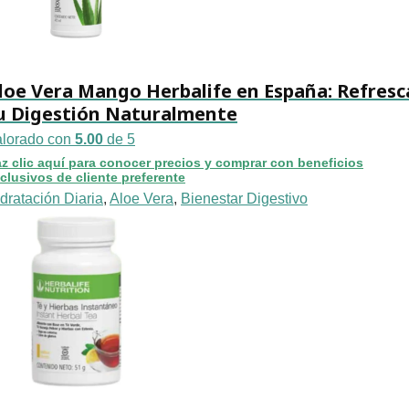
loe Vera Mango Herbalife en España: Refresc
u Digestión Naturalmente
alorado con
5.00
de 5
z clic aquí para conocer precios y comprar con beneficios
clusivos de cliente preferente
dratación Diaria
,
Aloe Vera
,
Bienestar Digestivo