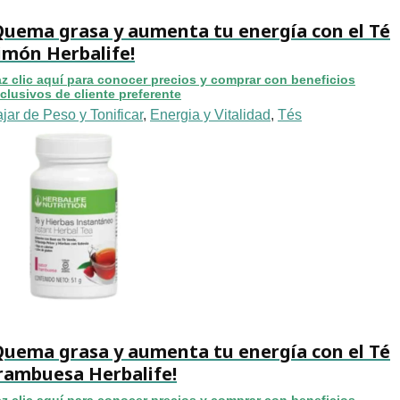
Quema grasa y aumenta tu energía con el Té
imón Herbalife!
z clic aquí para conocer precios y comprar con beneficios
clusivos de cliente preferente
jar de Peso y Tonificar
,
Energia y Vitalidad
,
Tés
Quema grasa y aumenta tu energía con el Té
rambuesa Herbalife!
z clic aquí para conocer precios y comprar con beneficios