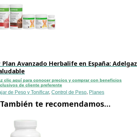
 Plan Avanzado Herbalife en España: Adelga
aludable
z clic aquí para conocer precios y comprar con beneficios
clusivos de cliente preferente
jar de Peso y Tonificar
,
Control de Peso
,
Planes
También te recomendamos…