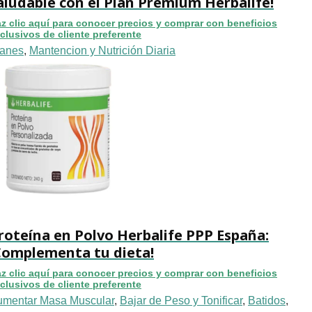
aludable con el Plan Premium Herbalife!
z clic aquí para conocer precios y comprar con beneficios
clusivos de cliente preferente
lanes
,
Mantencion y Nutrición Diaria
roteína en Polvo Herbalife PPP España:
Complementa tu dieta!
z clic aquí para conocer precios y comprar con beneficios
clusivos de cliente preferente
umentar Masa Muscular
,
Bajar de Peso y Tonificar
,
Batidos
,