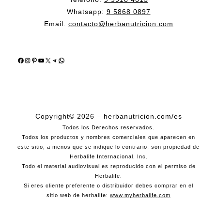
Whatsapp:
9 5868 0897
Email:
contacto@herbanutricion.com
Facebook
Instagram
Pinterest
YouTube
X
Telegram
WhatsApp
Copyright© 2026 – herbanutricion.com/es
Todos los Derechos reservados.
Todos los productos y nombres comerciales que aparecen en
este sitio, a menos que se indique lo contrario, son propiedad de
Herbalife Internacional, Inc.
Todo el material audiovisual es reproducido con el permiso de
Herbalife.
Si eres cliente preferente o distribuidor debes comprar en el
sitio web de herbalife:
www.myherbalife.com