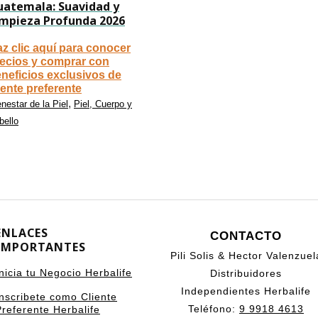
uatemala: Suavidad y
impieza Profunda 2026
z clic aquí para conocer
ecios y comprar con
neficios exclusivos de
iente preferente
,
nestar de la Piel
Piel, Cuerpo y
bello
ENLACES
CONTACTO
IMPORTANTES
Pili Solis & Hector Valenzuel
Inicia tu Negocio Herbalife
Distribuidores
Independientes Herbalife
Inscribete como Cliente
Teléfono:
9 9918 4613
Preferente Herbalife