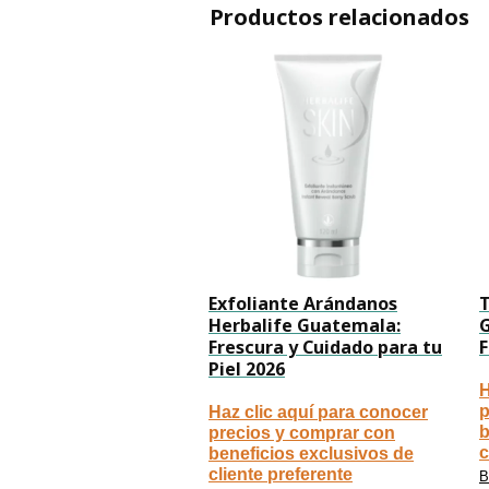
Productos relacionados
Exfoliante Arándanos
T
Herbalife Guatemala:
G
Frescura y Cuidado para tu
Piel 2026
H
p
Haz clic aquí para conocer
b
precios y comprar con
c
beneficios exclusivos de
cliente preferente
B