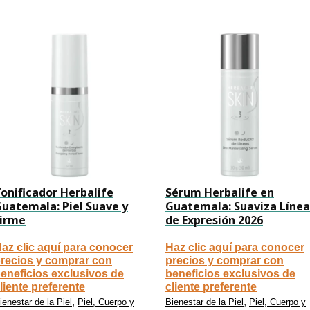
onificador Herbalife
Sérum Herbalife en
uatemala: Piel Suave y
Guatemala: Suaviza Línea
Firme
de Expresión 2026
az clic aquí para conocer
Haz clic aquí para conocer
recios y comprar con
precios y comprar con
eneficios exclusivos de
beneficios exclusivos de
liente preferente
cliente preferente
,
,
ienestar de la Piel
Piel, Cuerpo y
Bienestar de la Piel
Piel, Cuerpo y