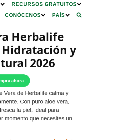
E
RECURSOS GRATUITOS
CONÓCENOS
PAÍS
ra Herbalife
Hidratación y
tural 2026
ompra ahora
e Vera de Herbalife calma y
eamente. Con puro aloe vera,
fresca la piel, ideal para
ier momento que necesites un