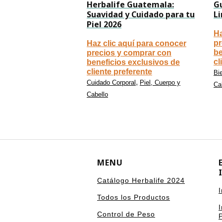
Herbalife Guatemala:
G
Suavidad y Cuidado para tu
L
Piel 2026
Ha
pr
Haz clic aquí para conocer
be
precios y comprar con
cl
beneficios exclusivos de
cliente preferente
Bie
,
Cuidado Corporal
Piel, Cuerpo y
Ca
Cabello
MENU
Catálogo Herbalife 2024
Todos los Productos
Control de Peso