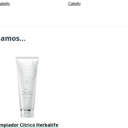
abello
Cabello
damos…
mpiador Cítrico Herbalife