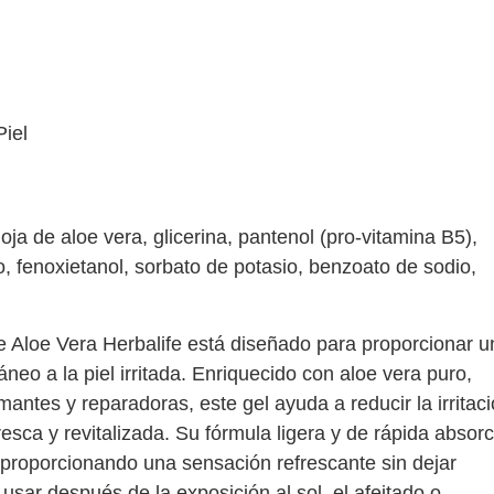
iel
ja de aloe vera, glicerina, pantenol (pro-vitamina B5),
o, fenoxietanol, sorbato de potasio, benzoato de sodio,
 Aloe Vera Herbalife está diseñado para proporcionar u
táneo a la piel irritada. Enriquecido con aloe vera puro,
antes y reparadoras, este gel ayuda a reducir la irritac
resca y revitalizada. Su fórmula ligera y de rápida absor
, proporcionando una sensación refrescante sin dejar
usar después de la exposición al sol, el afeitado o