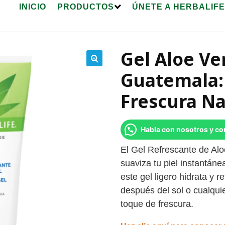
INICIO
PRODUCTOS
ÚNETE A HERBALIF
Gel Aloe Ve
🔍
Guatemala: 
Frescura Na
Habla con nosotros y c
El Gel Refrescante de Alo
suaviza tu piel instantán
este gel ligero hidrata y re
después del sol o cualqu
toque de frescura.