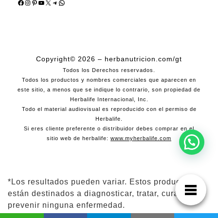
Facebook
Instagram
Pinterest
YouTube
X
Telegram
WhatsApp
Copyright© 2026 – herbanutricion.com/gt
Todos los Derechos reservados.
Todos los productos y nombres comerciales que aparecen en
este sitio, a menos que se indique lo contrario, son propiedad de
Herbalife Internacional, Inc.
Todo el material audiovisual es reproducido con el permiso de
Herbalife.
Si eres cliente preferente o distribuidor debes comprar en el
sitio web de herbalife:
www.myherbalife.com
*Los resultados pueden variar. Estos productos no
están destinados a diagnosticar, tratar, curar ni
prevenir ninguna enfermedad.