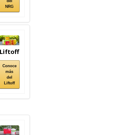
del
NRG
Liftoff
Conoce
más
del
Liftoff