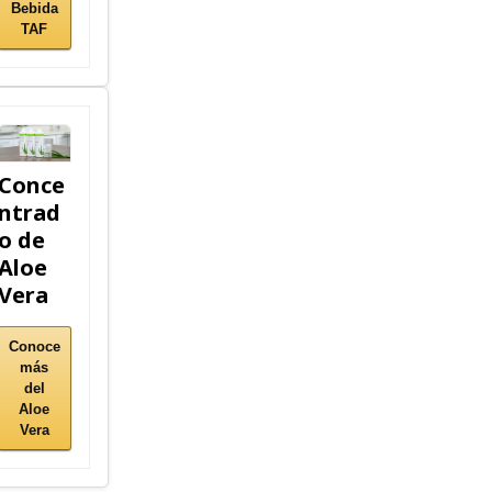
Bebida
TAF
Conce
ntrad
o de
Aloe
Vera
Conoce
más
del
Aloe
Vera