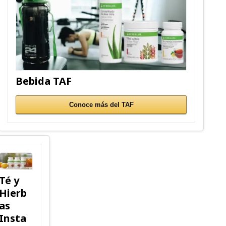
Bebida TAF
Conoce más del TAF
Té y
Hierb
as
Insta