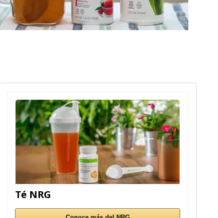
Té NRG
Conoce más del NRG