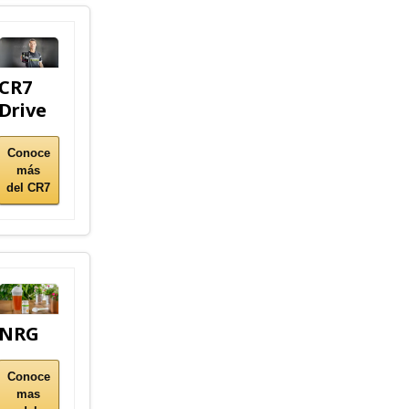
CR7
Drive
Conoce
más
del CR7
NRG
Conoce
mas