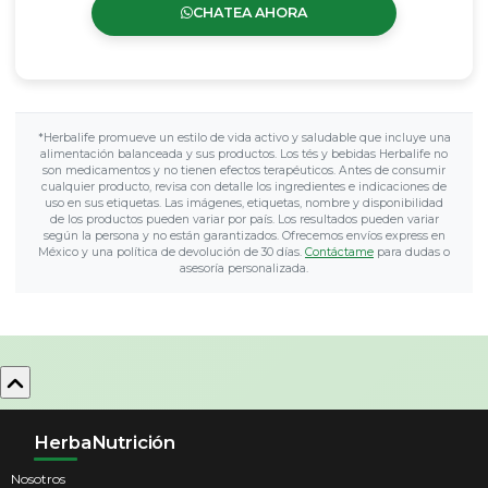
CHATEA AHORA
*Herbalife promueve un estilo de vida activo y saludable que incluye una
alimentación balanceada y sus productos. Los tés y bebidas Herbalife no
son medicamentos y no tienen efectos terapéuticos. Antes de consumir
cualquier producto, revisa con detalle los ingredientes e indicaciones de
uso en sus etiquetas. Las imágenes, etiquetas, nombre y disponibilidad
de los productos pueden variar por país. Los resultados pueden variar
según la persona y no están garantizados. Ofrecemos envíos express en
México y una política de devolución de 30 días.
Contáctame
para dudas o
asesoría personalizada.
HerbaNutrición
Nosotros