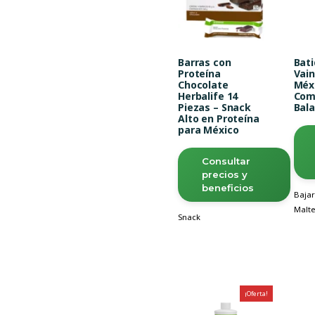
Barras con
Bati
Proteína
Vain
Chocolate
Méxi
Herbalife 14
Com
Piezas – Snack
Bal
Alto en Proteína
para México
Consultar
precios y
beneficios
Bajar
Malte
Snack
¡Oferta!