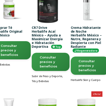
prar Té
CR7 Drive
Crema Hidratante
alife Original
Herbalife Acaí
de Noche
México
México – Ayuda a
Herbalife México –
Maximizar Energía
Nutre, Regenera y
e Hidratación
Despierta con Piel
Consultar
Deportiva
Radiante
⚽ Top
precios y
🌙 Regeneradora
beneficios
Consultar
Consultar
precios y
 Bebidas
precios y
beneficios
beneficios
,
Subir de Peso y Deporte
Herbalife Skin y Cuerpo
Tés y Bebidas
¡Oferta!