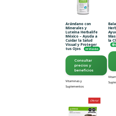
Arándano con
Bal
Minerales y
Herb
Luteína Herbalife
Ayud
México – Ayuda a
Mas
Cuidar la Salud
la C
Visual y Proteger
🤓
tus Ojos
👀 Visión
Consultar
precios y
beneficios
Vitam
Vitaminas y
Supl
Suplementos
¡Oferta!