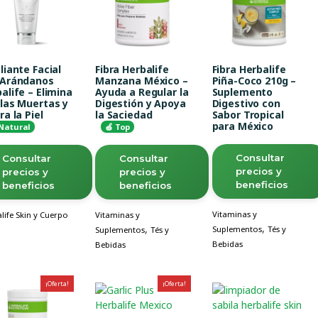
liante Facial
Fibra Herbalife
Fibra Herbalife
 Arándanos
Manzana México –
Piña-Coco 210g –
alife – Elimina
Ayuda a Regular la
Suplemento
las Muertas y
Digestión y Apoya
Digestivo con
ra la Piel
la Saciedad
Sabor Tropical
para México
 Natural
🍏 Top
Consultar
Consultar
Consultar
precios y
precios y
precios y
beneficios
beneficios
beneficios
Vitaminas y
life Skin y Cuerpo
Vitaminas y
,
,
Suplementos
Tés y
Suplementos
Tés y
Bebidas
Bebidas
¡Oferta!
¡Oferta!