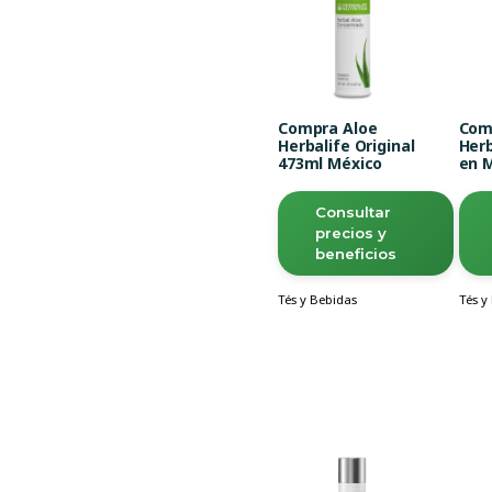
Compra Aloe
Com
Herbalife Original
Herb
473ml México
en 
Consultar
precios y
beneficios
Tés y Bebidas
Tés y