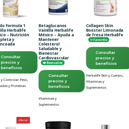
do Formula 1
Betaglucanos
Collagen Skin
illa Herbalife
Vainilla Herbalife
Booster Limonada
co – Nutrición
México – Ayuda a
de Fresa Herbalife
pleta y
Mantener
✨ Favorito
anceada
Colesterol
Saludable y
Consultar
Bienestar
Consultar
Cardiovascular
precios y
precios y
❤️ Bestseller
beneficios
beneficios
,
Consultar
Herbalife Skin y Cuerpo
,
 y Controlar Peso
precios y
Vitaminas y
adas y Proteínas
beneficios
Suplementos
Vitaminas y
Suplementos
¡Oferta!