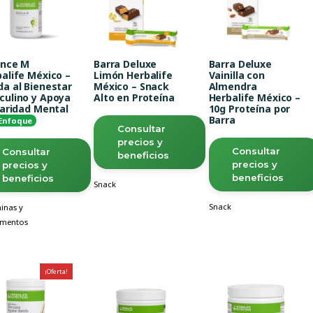
ance M
Barra Deluxe
Barra Deluxe
alife México –
Limón Herbalife
Vainilla con
a al Bienestar
México – Snack
Almendra
culino y Apoya
Alto en Proteína
Herbalife México –
laridad Mental
10g Proteína por
Barra
 Enfoque
Consultar
precios y
Consultar
Consultar
beneficios
precios y
precios y
beneficios
beneficios
Snack
Snack
inas y
ementos
¡Oferta!