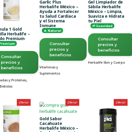
Garlic Plus
Gel Limpiador de
Herbalife México –
Sábila Herbalife
Ayuda a Fortalecer
México – Limpia,
tu Salud Cardíaca
Suaviza e Hidrata
y el Sistema
tu Piel
Inmune
🌱 Suavidad
ula 1 Gold
🧄 Natural
illa Herbalife –
ido Premium
Consultar
Consultar
 Premium
precios y
precios y
beneficios
beneficios
Consultar
precios y
Herbalife Skin y Cuerpo
Vitaminas y
beneficios
Suplementos
,
adas y Proteínas
 Bebidas
¡Oferta!
¡Oferta!
¡Oferta!
Gold Sabor
Cacahuate
Herbalife México –