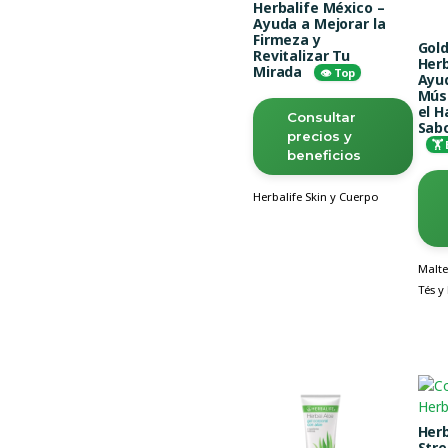
Herbalife México –
Ayuda a Mejorar la
Firmeza y
Gol
Revitalizar Tu
Herb
Mirada
👁️ Top
Ayud
Músc
el 
Consultar
Sab
precios y
🏋️
beneficios
Herbalife Skin y Cuerpo
Malte
Tés y
Herb
Str