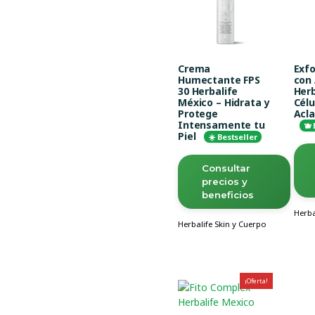
Crema
Exfo
Humectante FPS
con
30 Herbalife
Herb
México – Hidrata y
Célu
Protege
Acla
Intensamente tu
🫐
Piel
☀️ Bestseller
Consultar
precios y
beneficios
Herba
Herbalife Skin y Cuerpo
¡Oferta!