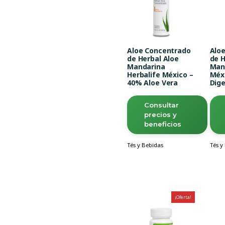
Aloe Concentrado
Alo
de Herbal Aloe
de H
Mandarina
Man
Herbalife México –
Méx
40% Aloe Vera
Dige
Consultar
precios y
beneficios
Tés y Bebidas
Tés y
¡Oferta!