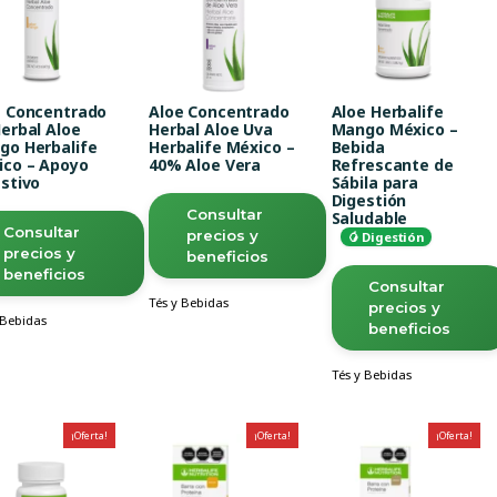
e Concentrado
Aloe Concentrado
Aloe Herbalife
erbal Aloe
Herbal Aloe Uva
Mango México –
go Herbalife
Herbalife México –
Bebida
ico – Apoyo
40% Aloe Vera
Refrescante de
stivo
Sábila para
Digestión
Consultar
Saludable
Consultar
precios y
🥭 Digestión
precios y
beneficios
beneficios
Consultar
Tés y Bebidas
precios y
 Bebidas
beneficios
Tés y Bebidas
¡Oferta!
¡Oferta!
¡Oferta!