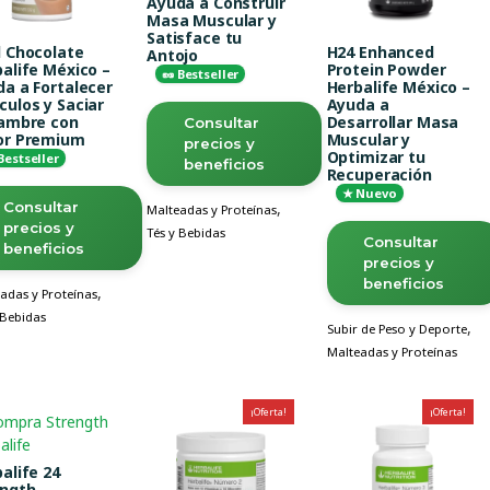
Ayuda a Construir
Masa Muscular y
Satisface tu
d Chocolate
H24 Enhanced
Antojo
alife México –
Protein Powder
🥜 Bestseller
a a Fortalecer
Herbalife México –
ulos y Saciar
Ayuda a
Hambre con
Desarrollar Masa
Consultar
or Premium
Muscular y
precios y
Optimizar tu
 Bestseller
beneficios
Recuperación
★ Nuevo
Consultar
,
Malteadas y Proteínas
precios y
Tés y Bebidas
Consultar
beneficios
precios y
beneficios
,
adas y Proteínas
 Bebidas
,
Subir de Peso y Deporte
Malteadas y Proteínas
¡Oferta!
¡Oferta!
alife 24
ength