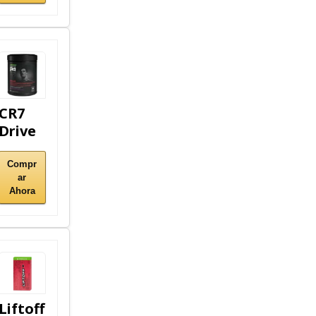
CR7
Drive
Compr
ar
Ahora
Liftoff