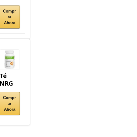
Compr
ar
Ahora
Té
NRG
Compr
ar
Ahora