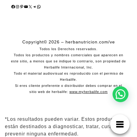
Facebook
Instagram
Pinterest
YouTube
X
Telegram
WhatsApp
Copyright© 2026 – herbanutricion.com/ve
Todos los Derechos reservados.
Todos los productos y nombres comerciales que aparecen en
este sitio, a menos que se indique lo contrario, son propiedad de
Herbalife Internacional, Inc.
Todo el material audiovisual es reproducido con el permiso de
Herbalife.
Si eres cliente preferente o distribuidor debes comprar en el
sitio web de herbalife:
www.myherbalife.com
*Los resultados pueden variar. Estos productos no
están destinados a diagnosticar, tratar, curar ni
prevenir ninguna enfermedad.