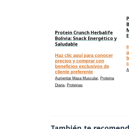
P
B
Protein Crunch Herbalife
E
Bolivia: Snack Energético y
Saludable
H
p
Haz clic aquí para conocer
b
precios y comprar con
c
beneficios exclusivos de
A
cliente preferente
,
Aumentar Masa Muscular
Proteina
,
Diaria
Proteinas
También te recomen