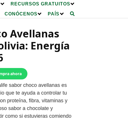
E
RECURSOS GRATUITOS
CONÓCENOS
PAÍS
o Avellanas
olivia: Energía
6
ompra ahora
alife sabor choco avellanas es
o que te ayuda a controlar tu
on proteína, fibra, vitaminas y
ioso sabor a chocolate y
tir como si estuvieras comiendo