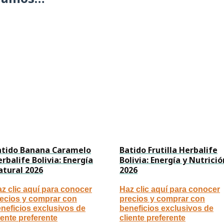
atido Banana Caramelo
Batido Frutilla Herbalife
rbalife Bolivia: Energía
Bolivia: Energía y Nutrició
atural 2026
2026
z clic aquí para conocer
Haz clic aquí para conocer
ecios y comprar con
precios y comprar con
neficios exclusivos de
beneficios exclusivos de
iente preferente
cliente preferente