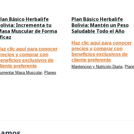
lan Básico Herbalife
Plan Básico Herbalife
olivia: Incrementa tu
Bolivia: Mantén un Peso
Masa Muscular de Forma
Saludable Todo el Año
ficaz
Haz clic aquí para conocer
precios y comprar con
az clic aquí para conocer
beneficios exclusivos de
recios y comprar con
cliente preferente
eneficios exclusivos de
liente preferente
,
Mantencion y Nutrición Diaria
Plan
,
umentar Masa Muscular
Planes
damos…