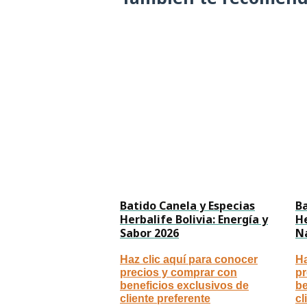
Batido Canela y Especias
B
Herbalife Bolivia: Energía y
He
Sabor 2026
N
Haz clic aquí para conocer
Ha
precios y comprar con
pr
beneficios exclusivos de
be
cliente preferente
cl