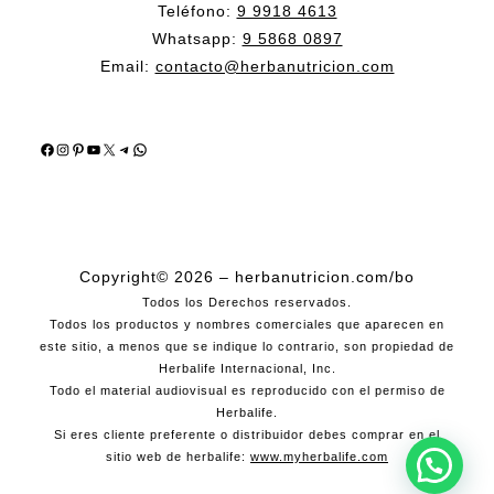
Teléfono:
9 9918 4613
Whatsapp:
9 5868 0897
Email:
contacto@herbanutricion.com
Facebook
Instagram
Pinterest
YouTube
X
Telegram
WhatsApp
Copyright© 2026 – herbanutricion.com/bo
Todos los Derechos reservados.
Todos los productos y nombres comerciales que aparecen en
este sitio, a menos que se indique lo contrario, son propiedad de
Herbalife Internacional, Inc.
Todo el material audiovisual es reproducido con el permiso de
Herbalife.
Si eres cliente preferente o distribuidor debes comprar en el
sitio web de herbalife:
www.myherbalife.com