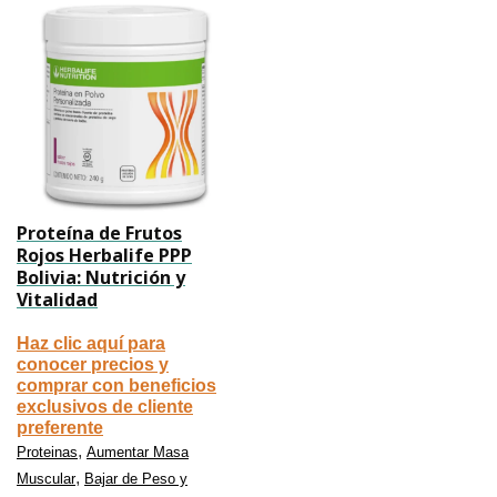
Proteína de Frutos
Rojos Herbalife PPP
Bolivia: Nutrición y
Vitalidad
Haz clic aquí para
conocer precios y
comprar con beneficios
exclusivos de cliente
preferente
,
Proteinas
Aumentar Masa
,
Muscular
Bajar de Peso y