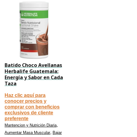
Batido Choco Avellanas
Herbalife Guatemala:
Energía y Sabor en Cada
Taza
Haz clic aquí para
conocer precios y
comprar con beneficios
exclusivos de cliente
preferente
,
Mantencion y Nutrición Diaria
,
Aumentar Masa Muscular
Bajar