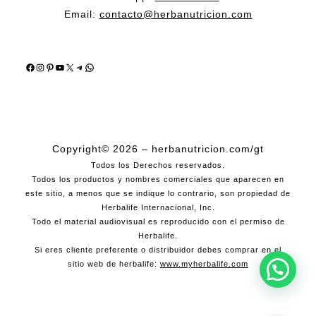
Email:
contacto@herbanutricion.com
Facebook
Instagram
Pinterest
YouTube
X
Telegram
WhatsApp
Copyright© 2026 – herbanutricion.com/gt
Todos los Derechos reservados.
Todos los productos y nombres comerciales que aparecen en
este sitio, a menos que se indique lo contrario, son propiedad de
Herbalife Internacional, Inc.
Todo el material audiovisual es reproducido con el permiso de
Herbalife.
Si eres cliente preferente o distribuidor debes comprar en el
sitio web de herbalife:
www.myherbalife.com