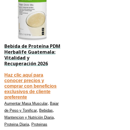
Bebida de Proteína PDM
Herbalife Guatemala:
Vitalidad y
Recuperación 2026
Haz clic aquí para
conocer precios y
comprar con beneficios
exclusivos de cliente
preferente
,
Aumentar Masa Muscular
Bajar
,
,
de Peso y Tonificar
Bebidas
,
Mantencion y Nutrición Diaria
,
Proteina Diaria
Proteinas