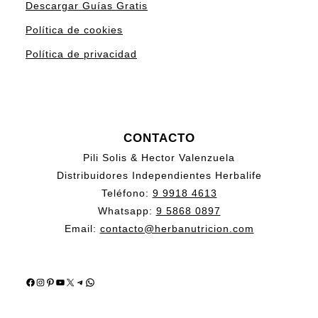
Descargar Guías Gratis
Política de cookies
Política de privacidad
CONTACTO
Pili Solis & Hector Valenzuela
Distribuidores Independientes Herbalife
Teléfono:
9 9918 4613
Whatsapp:
9 5868 0897
Email:
contacto@herbanutricion.com
Facebook
Instagram
Pinterest
YouTube
X
Telegram
WhatsApp