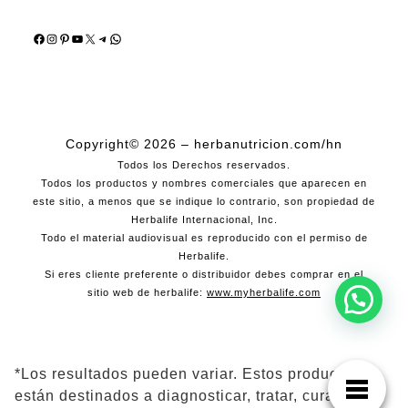
Facebook
Instagram
Pinterest
YouTube
X
Telegram
WhatsApp
Copyright© 2026 – herbanutricion.com/hn
Todos los Derechos reservados.
Todos los productos y nombres comerciales que aparecen en
este sitio, a menos que se indique lo contrario, son propiedad de
Herbalife Internacional, Inc.
Todo el material audiovisual es reproducido con el permiso de
Herbalife.
Si eres cliente preferente o distribuidor debes comprar en el
sitio web de herbalife:
www.myherbalife.com
*Los resultados pueden variar. Estos productos no
están destinados a diagnosticar, tratar, curar ni