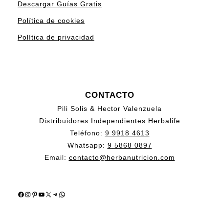
Descargar Guías Gratis
Política de cookies
Política de privacidad
CONTACTO
Pili Solis & Hector Valenzuela
Distribuidores Independientes Herbalife
Teléfono:
9 9918 4613
Whatsapp:
9 5868 0897
Email:
contacto@herbanutricion.com
Facebook
Instagram
Pinterest
YouTube
X
Telegram
WhatsApp