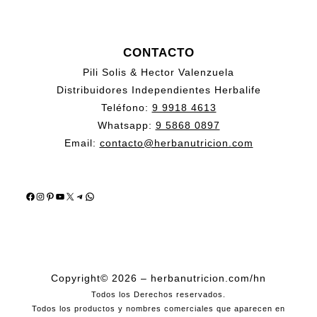
CONTACTO
Pili Solis & Hector Valenzuela
Distribuidores Independientes Herbalife
Teléfono:
9 9918 4613
Whatsapp:
9 5868 0897
Email:
contacto@herbanutricion.com
Facebook
Instagram
Pinterest
YouTube
X
Telegram
WhatsApp
Copyright© 2026 – herbanutricion.com/hn
Todos los Derechos reservados.
Todos los productos y nombres comerciales que aparecen en