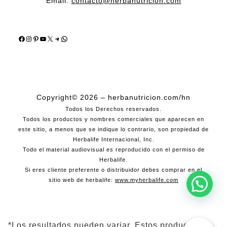
Email:
contacto@herbanutricion.com
Facebook
Instagram
Pinterest
YouTube
X
Telegram
WhatsApp
Copyright© 2026 – herbanutricion.com/hn
Todos los Derechos reservados.
Todos los productos y nombres comerciales que aparecen en
este sitio, a menos que se indique lo contrario, son propiedad de
Herbalife Internacional, Inc.
Todo el material audiovisual es reproducido con el permiso de
Herbalife.
Si eres cliente preferente o distribuidor debes comprar en el
sitio web de herbalife:
www.myherbalife.com
*Los resultados pueden variar. Estos productos no