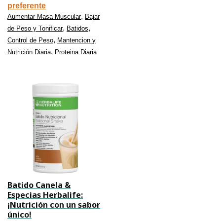
preferente
,
Aumentar Masa Muscular
Bajar
,
,
de Peso y Tonificar
Batidos
,
Control de Peso
Mantencion y
,
Nutrición Diaria
Proteina Diaria
Batido Canela &
Especias Herbalife:
¡Nutrición con un sabor
único!