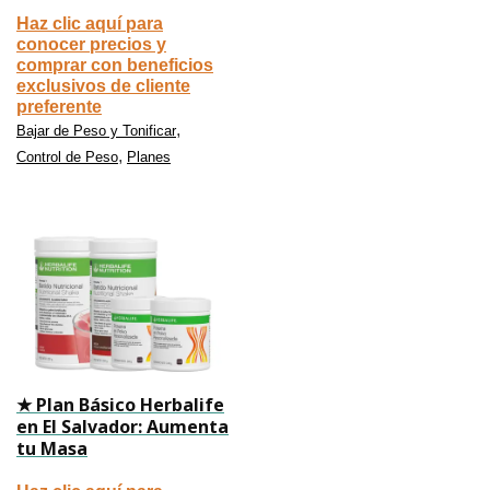
Haz clic aquí para
conocer precios y
comprar con beneficios
exclusivos de cliente
preferente
,
Bajar de Peso y Tonificar
,
Control de Peso
Planes
★ Plan Básico Herbalife
en El Salvador: Aumenta
tu Masa