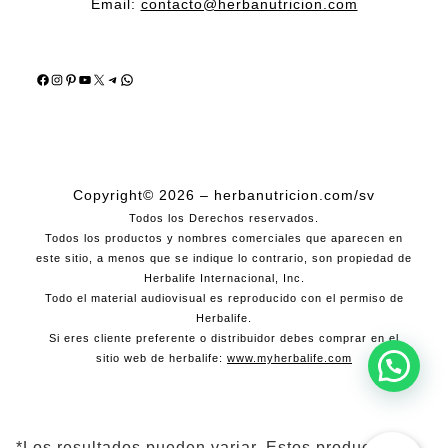
Email:
contacto@herbanutricion.com
Facebook
Instagram
Pinterest
YouTube
X
Telegram
WhatsApp
Copyright© 2026 – herbanutricion.com/sv
Todos los Derechos reservados.
Todos los productos y nombres comerciales que aparecen en
este sitio, a menos que se indique lo contrario, son propiedad de
Herbalife Internacional, Inc.
Todo el material audiovisual es reproducido con el permiso de
Herbalife.
Si eres cliente preferente o distribuidor debes comprar en el
sitio web de herbalife:
www.myherbalife.com
*Los resultados pueden variar. Estos productos no