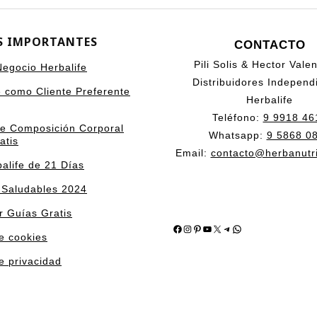
S IMPORTANTES
CONTACTO
Pili Solis & Hector Vale
 Negocio Herbalife
Distribuidores Independ
e como Cliente Preferente
Herbalife
Teléfono:
9 9918 46
de Composición Corporal
Whatsapp:
9 5868 0
atis
Email:
contacto@herbanutr
alife de 21 Días
 Saludables 2024
r Guías Gratis
Facebook
Instagram
Pinterest
YouTube
X
Telegram
WhatsApp
de cookies
de privacidad