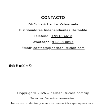
CONTACTO
Pili Solis & Hector Valenzuela
Distribuidores Independientes Herbalife
Teléfono:
9 9918 4613
Whatsapp:
9 5868 0897
Email:
contacto@herbanutricion.com
Facebook
Instagram
Pinterest
YouTube
X
Telegram
WhatsApp
Copyright© 2026 – herbanutricion.com/uy
Todos los Derechos reservados.
Todos los productos y nombres comerciales que aparecen en