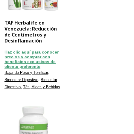
TAF Herbalife en
Venezuela: Reducción
de Centímetros y
Desinflamación
Haz clic aquí para conocer
precios y comprar con
beneficios exclusivos de
cliente preferente
,
Bajar de Peso y Tonificar
,
Bienestar Digestivo
Bienestar
,
Digestivo
Tés, Aloes y Bebidas