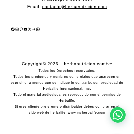
Email:
contacto@herbanutricion.com
Facebook
Instagram
Pinterest
YouTube
X
Telegram
WhatsApp
Copyright© 2026 – herbanutricion.com/ve
Todos los Derechos reservados.
Todos los productos y nombres comerciales que aparecen en
este sitio, a menos que se indique lo contrario, son propiedad de
Herbalife Internacional, Inc.
Todo el material audiovisual es reproducido con el permiso de
Herbalife.
Si eres cliente preferente o distribuidor debes comprar en el
sitio web de herbalife:
www.myherbalife.com