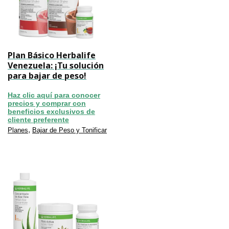
Plan Básico Herbalife
Venezuela: ¡Tu solución
para bajar de peso!
Haz clic aquí para conocer
precios y comprar con
beneficios exclusivos de
cliente preferente
,
Planes
Bajar de Peso y Tonificar