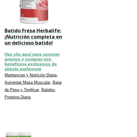
Batido Fresa Herbalife:
¡Nutrición completa en
un delicioso batido!
Haz clic aquí para conocer
precios y comprar con
beneficios exclusivos de
cliente preferente
,
Mantencion y Nutrición Diaria
,
Aumentar Masa Muscular
Bajar
,
,
de Peso y Tonificar
Batidos
Proteina Diaria