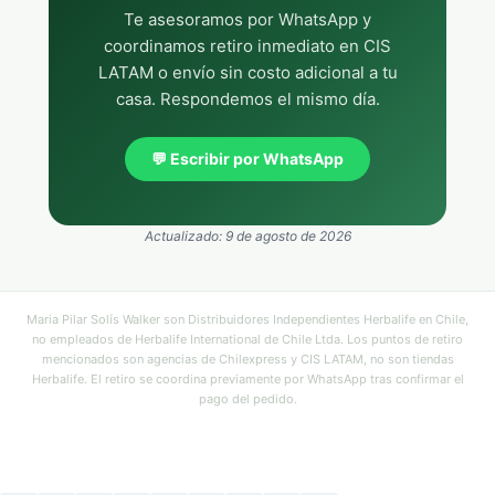
Te asesoramos por WhatsApp y
coordinamos retiro inmediato en CIS
LATAM o envío sin costo adicional a tu
casa. Respondemos el mismo día.
💬 Escribir por WhatsApp
Actualizado: 9 de agosto de 2026
Maria Pilar Solís Walker son Distribuidores Independientes Herbalife en Chile,
no empleados de Herbalife International de Chile Ltda. Los puntos de retiro
mencionados son agencias de Chilexpress y CIS LATAM, no son tiendas
Herbalife. El retiro se coordina previamente por WhatsApp tras confirmar el
pago del pedido.