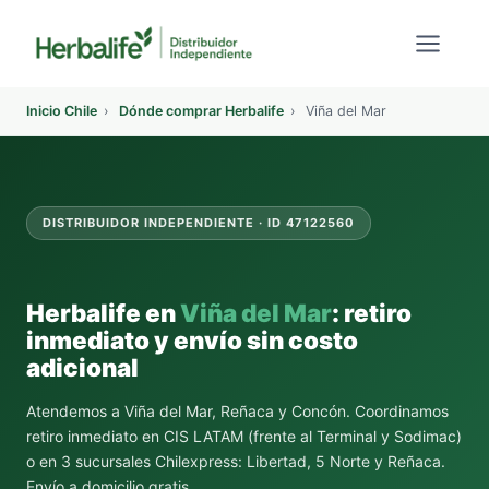
Saltar
al
contenido
Inicio Chile
›
Dónde comprar Herbalife
›
Viña del Mar
DISTRIBUIDOR INDEPENDIENTE · ID 47122560
Herbalife en
Viña del Mar
: retiro
inmediato y envío sin costo
adicional
Atendemos a Viña del Mar, Reñaca y Concón. Coordinamos
retiro inmediato en CIS LATAM (frente al Terminal y Sodimac)
o en 3 sucursales Chilexpress: Libertad, 5 Norte y Reñaca.
Envío a domicilio gratis.