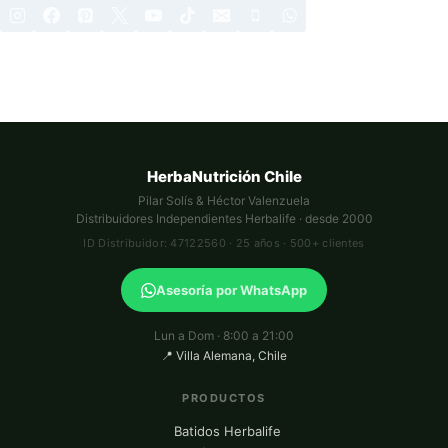
HerbaNutrición Chile
Pilar Solís & Héctor Valenzuela
Distribuidores Independientes Herbalife · desde 2000
ID Distribuidor: 47122560 · 25 años · 500+ clientes
Asesoría por WhatsApp
Lun a Dom · 8:00 a 21:00
📍 Villa Alemana, Chile
PRODUCTOS
Batidos Herbalife