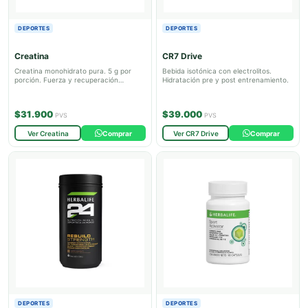
DEPORTES
DEPORTES
Creatina
CR7 Drive
Creatina monohidrato pura. 5 g por
Bebida isotónica con electrolitos.
porción. Fuerza y recuperación
Hidratación pre y post entrenamiento.
muscular.
$31.900
$39.000
PVS
PVS
Ver Creatina
Comprar
Ver CR7 Drive
Comprar
DEPORTES
DEPORTES