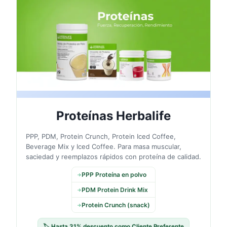
💪
Proteínas Herbalife
PPP, PDM, Protein Crunch, Protein Iced Coffee,
Beverage Mix y Iced Coffee. Para masa muscular,
saciedad y reemplazos rápidos con proteína de calidad.
PPP Proteína en polvo
→
PDM Protein Drink Mix
→
Protein Crunch (snack)
→
🏷️ Hasta 31% descuento como Cliente Preferente