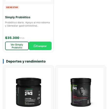
BIENESTAR
Simply Probiótico
Probiótico diario. Apoyo al microbioma
y bienestar gastrointestinal.
$35.300
PVS
Ver Simply
Comprar
Probiotic
Deportes y rendimiento