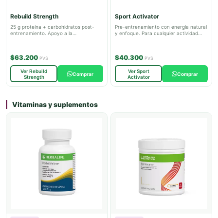
Rebuild Strength
Sport Activator
25 g proteína + carbohidratos post-
Pre-entrenamiento con energía natural
entrenamiento. Apoyo a la
y enfoque. Para cualquier actividad
recuperación muscular.
física.
$63.200
$40.300
PVS
PVS
Ver Rebuild
Ver Sport
Comprar
Comprar
Strength
Activator
Vitaminas y suplementos