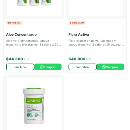
BIENESTAR
BIENESTAR
Aloe Concentrado
Fibra Activa
Aloe vera concentrado. Apoyo
Fibra soluble en polvo. Saciedad y
digestivo e hidratación. 3 sabores. 50
apoyo digestivo. 2 sabores (Manzana y
porciones.
Guayaba).
$44.300
$40.800
PVS
PVS
Ver Aloe
Comprar
Ver Fibra
Comprar