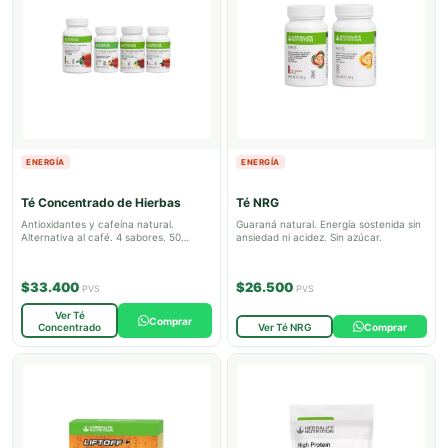
ENERGÍA
ENERGÍA
Té Concentrado de Hierbas
Té NRG
Antioxidantes y cafeína natural.
Guaraná natural. Energía sostenida sin
Alternativa al café. 4 sabores. 50
ansiedad ni acidez. Sin azúcar.
porciones.
$33.400
$26.500
PVS
PVS
Ver Té
Comprar
Concentrado
Ver Té NRG
Comprar