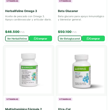
VITAMINAS
VITAMINAS
Herbalifeline Omega 3
Beta Glucanor
Aceite de pescado con Omega 3.
Beta glucano para apoyo inmunológico
Apoyo cardiovascular y articular diario.
y bienestar general.
$46.500
$50.100
PVS
PVS
Ver Herbalifeline
Comprar
Ver Betaglucanol
Comprar
VITAMINAS
VITAMINAS
Multivitamínico Fórmula 2
Xtra-Cal