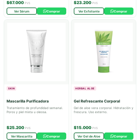
$67.000
$23.200
PVS
PVS
Ver Sérum
Comprar
Ver Exfoliante
Comprar
SKIN
HERBAL ALOE
Mascarilla Purificadora
Gel Refrescante Corporal
Tratamiento de profundidad semanal.
Gel de aloe vera corporal. Hidratación y
Poros y piel mixta u oleosa.
frescura. Uso externo.
$25.200
$15.000
PVS
PVS
Ver Mascarilla
Comprar
Ver Gel de Aloe
Comprar