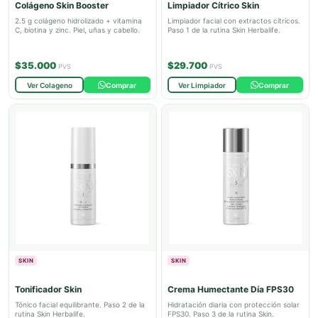
Colágeno Skin Booster
Limpiador Cítrico Skin
2.5 g colágeno hidrolizado + vitamina
Limpiador facial con extractos cítricos.
C, biotina y zinc. Piel, uñas y cabello.
Paso 1 de la rutina Skin Herbalife.
$35.000
$29.700
PVS
PVS
Ver Colageno
Comprar
Ver Limpiador
Comprar
SKIN
SKIN
Tonificador Skin
Crema Humectante Día FPS30
Tónico facial equilibrante. Paso 2 de la
Hidratación diaria con protección solar
rutina Skin Herbalife.
FPS30. Paso 3 de la rutina Skin.