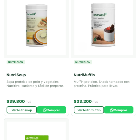
NUTRICIÓN
NUTRICIÓN
Nutri Soup
NutriMuffin
Sopa proteica de pollo y vegetales.
Muffin proteico. Snack horneado con
Nutritiva, saciante y fácil de preparar.
proteína. Práctico para llevar.
$39.800
$33.200
PVS
PVS
Ver Nutrisuop
Comprar
Ver Nutrimuffin
Comprar