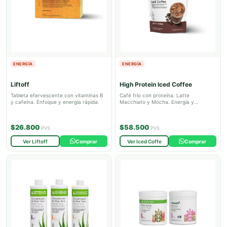
ENERGÍA
ENERGÍA
Liftoff
High Protein Iced Coffee
Tableta efervescente con vitaminas B
Café frío con proteína. Latte
y cafeína. Enfoque y energía rápida.
Macchiato y Mocha. Energía y
nutrición.
$26.800
$58.500
PVS
PVS
Ver Liftoff
Comprar
Ver Iced Coffe
Comprar