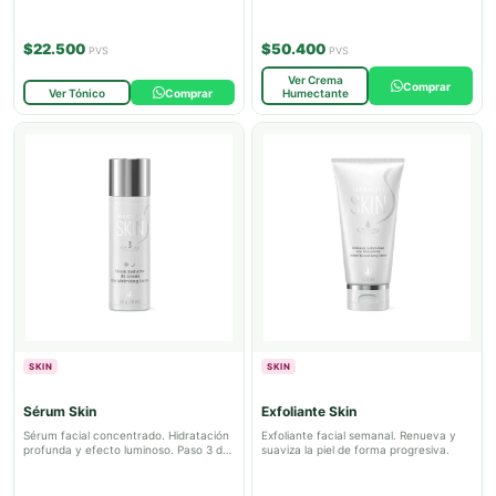
$22.500
$50.400
PVS
PVS
Ver Crema
Comprar
Ver Tónico
Comprar
Humectante
SKIN
SKIN
Sérum Skin
Exfoliante Skin
Sérum facial concentrado. Hidratación
Exfoliante facial semanal. Renueva y
profunda y efecto luminoso. Paso 3 de
suaviza la piel de forma progresiva.
la rutina Skin.