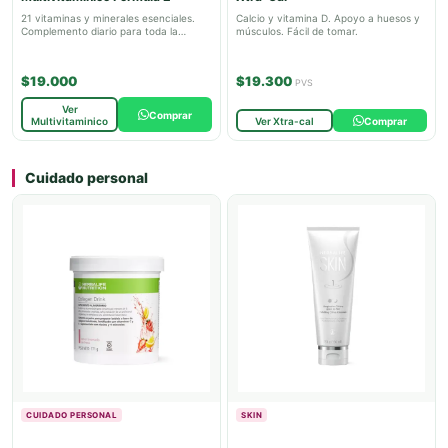
21 vitaminas y minerales esenciales.
Calcio y vitamina D. Apoyo a huesos y
Complemento diario para toda la
músculos. Fácil de tomar.
familia.
$19.000
$19.300
PVS
Ver
Comprar
Multivitaminico
Ver Xtra-cal
Comprar
Cuidado personal
CUIDADO PERSONAL
SKIN