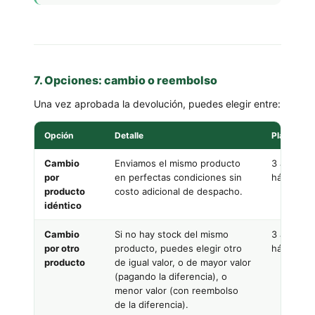
7. Opciones: cambio o reembolso
Una vez aprobada la devolución, puedes elegir entre:
Opción
Detalle
Plazo
Cambio
Enviamos el mismo producto
3 a 7 días
por
en perfectas condiciones sin
hábiles
producto
costo adicional de despacho.
idéntico
Cambio
Si no hay stock del mismo
3 a 7 días
por otro
producto, puedes elegir otro
hábiles
producto
de igual valor, o de mayor valor
(pagando la diferencia), o
menor valor (con reembolso
de la diferencia).