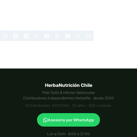
HerbaNutrición Chile
Pilar Solís & Héctor Valenzuela
Distribuidores Independientes Herbalife · desde 2000
ID Distribuidor: 47122560 · 25 años · 500+ clientes
Asesoría por WhatsApp
Lun a Dom · 8:00 a 21:00