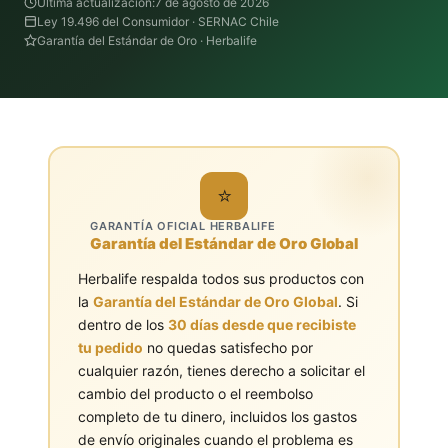
Última actualización:
7 de agosto de 2026
Ley 19.496 del Consumidor · SERNAC Chile
Garantía del Estándar de Oro · Herbalife
⭐
GARANTÍA OFICIAL HERBALIFE
Garantía del Estándar de Oro Global
Herbalife respalda todos sus productos con
la
Garantía del Estándar de Oro Global
. Si
dentro de los
30 días desde que recibiste
tu pedido
no quedas satisfecho por
cualquier razón, tienes derecho a solicitar el
cambio del producto o el reembolso
completo de tu dinero, incluidos los gastos
de envío originales cuando el problema es