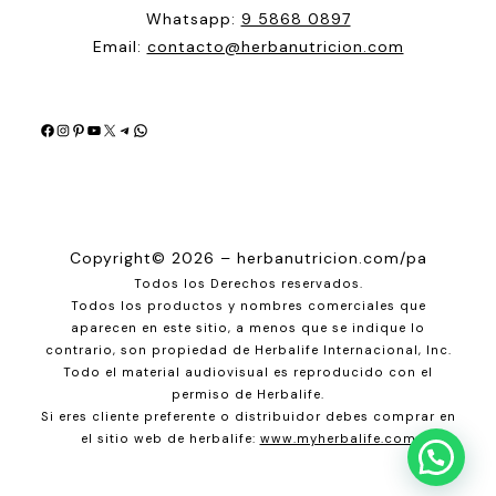
Whatsapp:
9 5868 0897
Email:
contacto@herbanutricion.com
Facebook
Instagram
Pinterest
YouTube
X
Telegram
WhatsApp
Copyright© 2026 – herbanutricion.com/pa
Todos los Derechos reservados.
Todos los productos y nombres comerciales que
aparecen en este sitio, a menos que se indique lo
contrario, son propiedad de Herbalife Internacional, Inc.
Todo el material audiovisual es reproducido con el
permiso de Herbalife.
Si eres cliente preferente o distribuidor debes comprar en
el sitio web de herbalife:
www.myherbalife.com