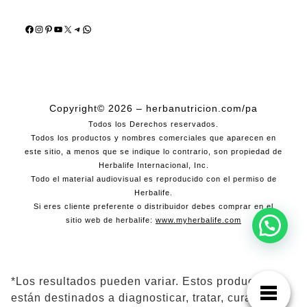
Facebook
Instagram
Pinterest
YouTube
X
Telegram
WhatsApp
Copyright© 2026 – herbanutricion.com/pa
Todos los Derechos reservados.
Todos los productos y nombres comerciales que aparecen en
este sitio, a menos que se indique lo contrario, son propiedad de
Herbalife Internacional, Inc.
Todo el material audiovisual es reproducido con el permiso de
Herbalife.
Si eres cliente preferente o distribuidor debes comprar en el
sitio web de herbalife:
www.myherbalife.com
*Los resultados pueden variar. Estos productos no
están destinados a diagnosticar, tratar, curar ni