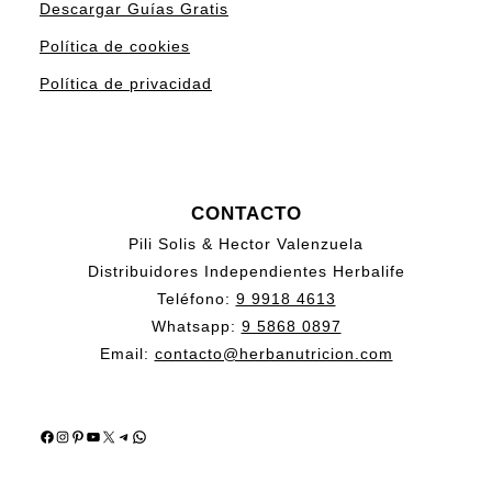
Descargar Guías Gratis
Política de cookies
Política de privacidad
CONTACTO
Pili Solis & Hector Valenzuela
Distribuidores Independientes Herbalife
Teléfono:
9 9918 4613
Whatsapp:
9 5868 0897
Email:
contacto@herbanutricion.com
Facebook
Instagram
Pinterest
YouTube
X
Telegram
WhatsApp