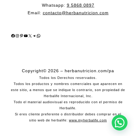
Whatsapp:
9 5868 0897
Email:
contacto@herbanutricion.com
Facebook
Instagram
Pinterest
YouTube
X
Telegram
WhatsApp
Copyright© 2026 – herbanutricion.com/pa
Todos los Derechos reservados.
Todos los productos y nombres comerciales que aparecen en
este sitio, a menos que se indique lo contrario, son propiedad de
Herbalife Internacional, Inc.
Todo el material audiovisual es reproducido con el permiso de
Herbalife.
Si eres cliente preferente o distribuidor debes comprar en el
sitio web de herbalife:
www.myherbalife.com