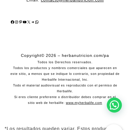
Facebook
Instagram
Pinterest
YouTube
X
Telegram
WhatsApp
Copyright© 2026 – herbanutricion.com/pa
Todos los Derechos reservados.
Todos los productos y nombres comerciales que aparecen en
este sitio, a menos que se indique lo contrario, son propiedad de
Herbalife Internacional, Inc.
Todo el material audiovisual es reproducido con el permiso de
Herbalife.
Si eres cliente preferente o distribuidor debes comprar en el
sitio web de herbalife:
www.myherbalife.com
*Los resultados pueden variar. Estos productos no