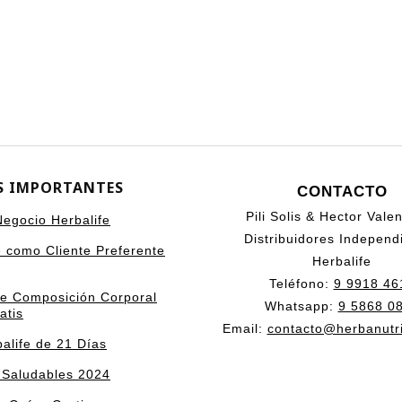
S IMPORTANTES
CONTACTO
Pili Solis & Hector Vale
 Negocio Herbalife
Distribuidores Independ
e como Cliente Preferente
Herbalife
Teléfono:
9 9918 46
de Composición Corporal
Whatsapp:
9 5868 0
atis
Email:
contacto@herbanutr
alife de 21 Días
 Saludables 2024