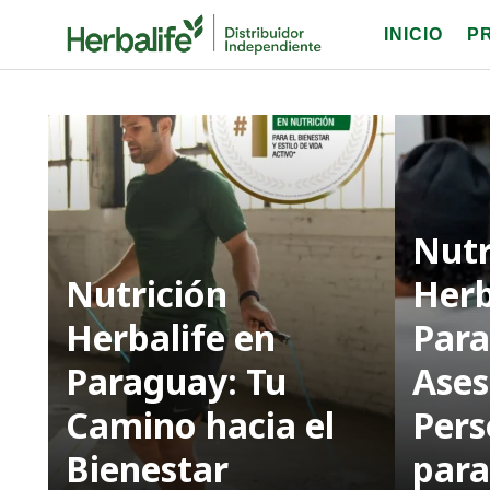
Skip
INICIO
P
to
content
Nutr
Nutrición
Herb
Herbalife en
Para
Paraguay: Tu
Ase
Camino hacia el
Pers
Bienestar
para