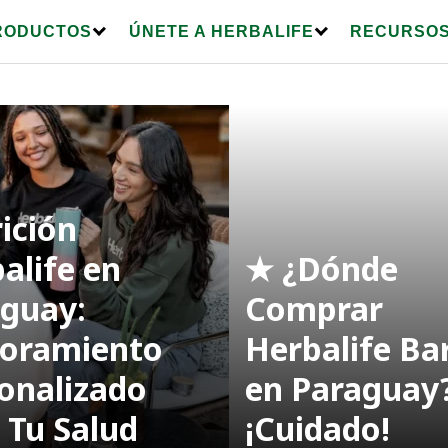
RODUCTOS
ÚNETE A HERBALIFE
RECURSOS
ición
alife en
★ ¿Dónde
guay:
Comprar
soramiento
Herbalife Ba
onalizado
en Paraguay
 Tu Salud
¡Cuidado!