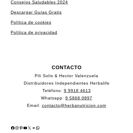
Consejos Saludables 2024
Descargar Guías Gratis
Política de cookies
Política de privacidad
CONTACTO
Pili Solis & Hector Valenzuela
Distribuidores Independientes Herbalife
Teléfono:
9 9918 4613
Whatsapp:
9 5868 0897
Email:
contacto@herbanutricion.com
Facebook
Instagram
Pinterest
YouTube
X
Telegram
WhatsApp