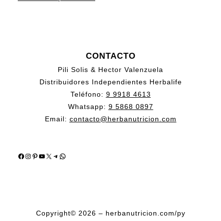
CONTACTO
Pili Solis & Hector Valenzuela
Distribuidores Independientes Herbalife
Teléfono:
9 9918 4613
Whatsapp:
9 5868 0897
Email:
contacto@herbanutricion.com
Facebook
Instagram
Pinterest
YouTube
X
Telegram
WhatsApp
Copyright© 2026 – herbanutricion.com/py