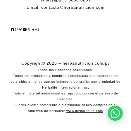
Email:
contacto@herbanutricion.com
Facebook
Instagram
Pinterest
YouTube
X
Telegram
WhatsApp
Copyright© 2026 – herbanutricion.com/py
Todos los Derechos reservados.
Todos los productos y nombres comerciales que aparecen en
este sitio, a menos que se indique lo contrario, son propiedad de
Herbalife Internacional, Inc.
Todo el material audiovisual es reproducido con el permiso de
Herbalife.
Si eres cliente preferente o distribuidor debes comprar en el
sitio web de herbalife:
www.myherbalife.com